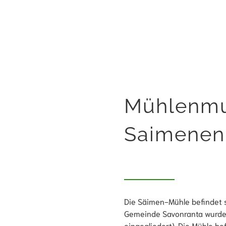
Mühlenm
Saimenen
Die Säimen-Mühle befindet s
Gemeinde Savonranta wurde 
eingegliedert). Die Mühle be