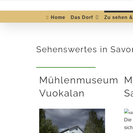
Skip
to
content
Home
Das Dorf
Zu sehen &
Sehenswertes in Savo
Mühlenmuseum
M
Vuokalan
S
Die
sich