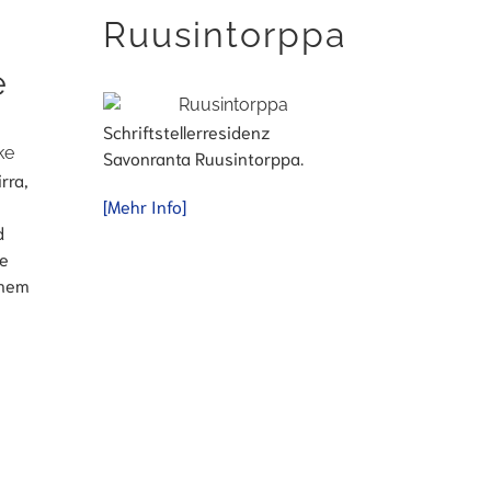
Ruusintorppa
e
Schriftstellerresidenz
Savonranta Ruusintorppa.
rra,
[Mehr Info]
d
ne
inem