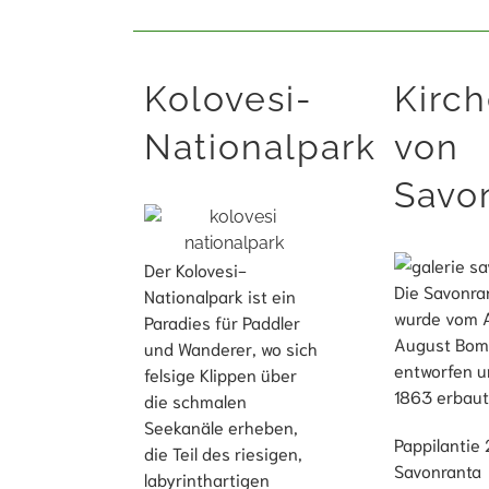
Kolovesi-
Kirc
Nationalpark
von
Savo
Der Kolovesi-
Die Savonra
Nationalpark ist ein
wurde vom A
Paradies für Paddler
August Bo
und Wanderer, wo sich
entworfen u
felsige Klippen über
1863 erbaut
die schmalen
Seekanäle erheben,
Pappilantie
die Teil des riesigen,
Savonranta
labyrinthartigen