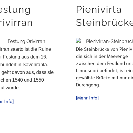
estung
Pienivirta
rivirran
Steinbrück
Die Steinbrücke von Pienivi
irran saarto ist die Ruine
die sich in der Meerenge
er Festung aus dem 16.
zwischen dem Festland un
hundert in Savonranta.
Linnosaari befindet, ist ei
 geht davon aus, dass sie
gewölbte Brücke mit nur e
schen 1540 und 1550
Durchgang.
ut wurde.
[Mehr Info]
r Info]