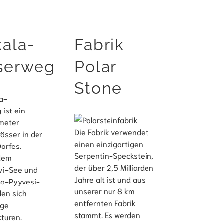
ala-
Fabrik
serweg
Polar
Stone
a-
ist ein
ometer
Die Fabrik verwendet
ässer in der
einen einzigartigen
Dorfes.
Serpentin-Speckstein,
dem
der über 2,5 Milliarden
vi-See und
Jahre alt ist und aus
a-Pyyvesi-
unserer nur 8 km
en sich
entfernten Fabrik
ige
stammt. Es werden
turen.