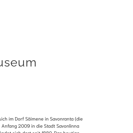
useum
ich im Dorf Säimene in Savonranta (die
Anfang 2009 in die Stadt Savonlinna
findet sich dort seit 1880. Das heutige