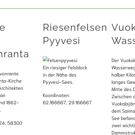
he
Riesenfelsen
Vuok
Pyyvesi
Was
nranta
Der Vuokal
Ein riesiger Felsblock
Wasserweg 
in der Nähe des
halber Kil
nta-Kirche
Pyyvesi-Sees.
langes Gew
rchitekten
Mitte des 
man
Koordinaten:
Zwischen 
nd 1862-
62.166667, 29.166667
Vuokalajär
.
dem Saima
See befand
 24, 58300
zwei wicht
Dammstruk