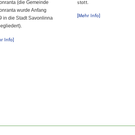
statt.
onranta (die Gemeinde
onranta wurde Anfang
[Mehr Info]
 in die Stadt Savonlinna
egliedert).
r Info]