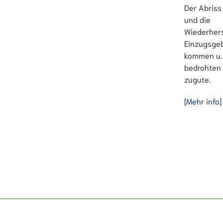
Der Abris
und die
Wiederhers
Einzugsge
kommen u. 
bedrohten 
zugute.
[Mehr info]