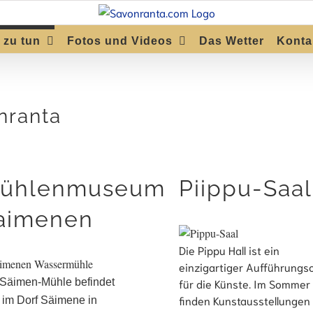
 zu tun
Fotos und Videos
Das Wetter
Konta
nranta
ühlenmuseum
Piippu-Saal
aimenen
Die Pippu Hall ist ein
einzigartiger Aufführungs
 Säimen-Mühle befindet
für die Künste. Im Sommer
finden Kunstausstellungen
 im Dorf Säimene in