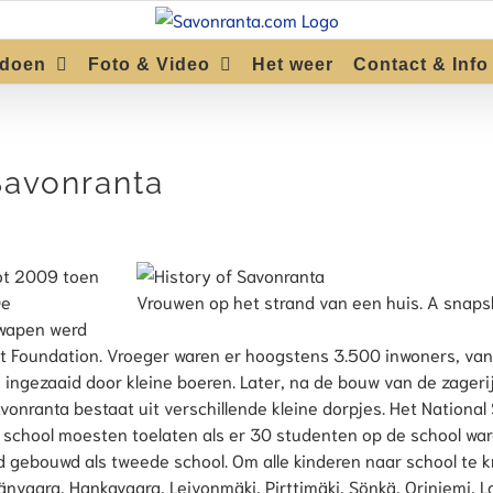
 doen
Foto & Video
Het weer
Contact & Info
Savonranta
ot 2009 toen
De
Vrouwen op het strand van een huis. A snapsh
ewapen werd
 Foundation. Vroeger waren er hoogstens 3.500 inwoners, va
 ingezaaid door kleine boeren. Later, na de bouw van de zager
onranta bestaat uit verschillende kleine dorpjes. Het National 
chool moesten toelaten als er 30 studenten op de school ware
 gebouwd als tweede school. Om alle kinderen naar school te kr
vaara, Hankavaara, Leivonmäki, Pirttimäki, Sönkä, Oriniemi, La