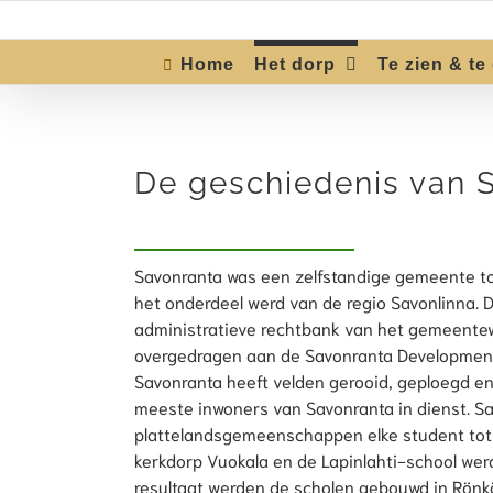
Skip
to
content
Home
Het dorp
Te zien & te
De geschiedenis van 
Savonranta was een zelfstandige gemeente t
het onderdeel werd van de regio Savonlinna. 
administratieve rechtbank van het gemeent
overgedragen aan de Savonranta Development
Savonranta heeft velden gerooid, geploegd en
meeste inwoners van Savonranta in dienst. Sav
plattelandsgemeenschappen elke student tot s
kerkdorp Vuokala en de Lapinlahti-school werd
resultaat werden de scholen gebouwd in Rönkän