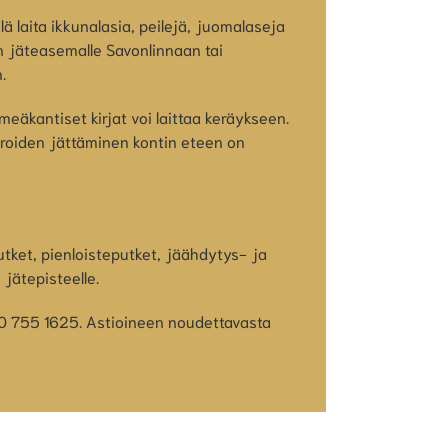
Älä laita ikkunalasia, peilejä, juomalaseja
an jäteasemalle Savonlinnaan tai
.
eäkantiset kirjat voi laittaa keräykseen.
aroiden jättäminen kontin eteen on
putket, pienloisteputket, jäähdytys- ja
 jätepisteelle.
 010 755 1625. Astioineen noudettavasta