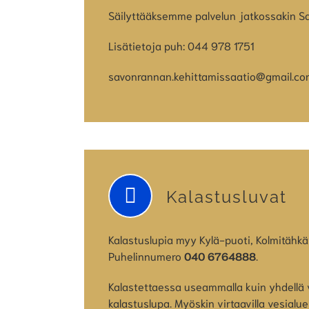
Säilyttääksemme palvelun jatkossakin Sa
Lisätietoja puh: 044 978 1751
savonrannan.kehittamissaatio@gmail.c
Kalastusluvat
Kalastuslupia myy Kylä-puoti, Kolmitähkä
Puhelinnumero
040 6764888
.
Kalastettaessa useammalla kuin yhdellä va
kalastuslupa. Myöskin virtaavilla vesialue