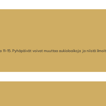
klo 11-15. Pyhäpäivät voivat muuttaa aukioloaikoja ja niistä ilmo