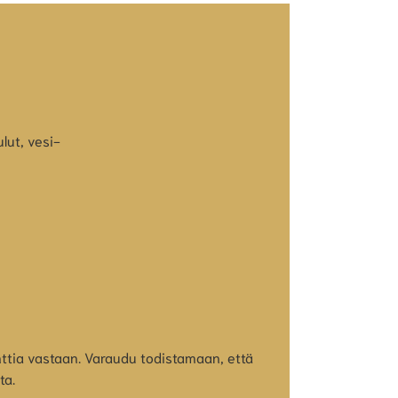
lut, vesi-
ttia vastaan. Varaudu todistamaan, että
ta.