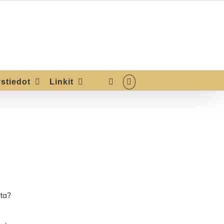
stiedot
Linkit
sta?