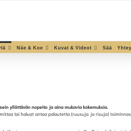
ylä
Näe & Koe
Kuvat & Videot
Sää
Yhtey
usein yllättävän nopeita ja aina mukavia kokemuksia.
mittaa tai haluat antaa palautetta (ruusuja ja risuja) toiminna