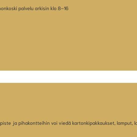
onkoski palvelu arkisin klo 8–16
iste ja pihakontteihin voi viedä kartonkipakkaukset, lamput, l