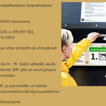
onkipakkaukset, lasipakkaukset,
, 58300 Savonranta.
.00, p. 015 557 163,
 714 3353
 voi ottaa yhteyttä ole yhteydessä
klo 9 – 15. Kaikki sähköllä, akulla
-jätettä. SER-jäte on ensisijaisesti
 ostetaan.
it ja pienmetallin voi laittaa
aa autonrenkaita eikä öljynsuodattimia.
itistettyinä.