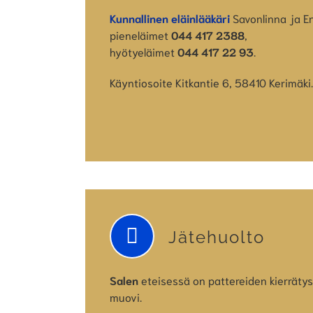
Kunnallinen eläinlääkäri
Savonlinna ja En
pieneläimet
044 417 2388
,
hyötyeläimet
044 417 22 93
.
Käyntiosoite Kitkantie 6, 58410 Kerimäki.
Jätehuolto
Salen
eteisessä on pattereiden kierrätysp
muovi.