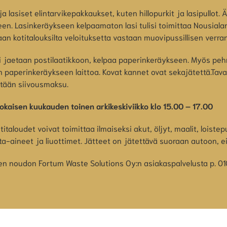
ja lasiset elintarvikepakkaukset, kuten hillopurkit ja lasipullot. 
een. Lasinkeräykseen kelpaamaton lasi tulisi toimittaa Nousial
aan kotitalouksilta veloituksetta vastaan muovipussillisen verran
ai jaetaan postilaatikkoon, kelpaa paperinkeräykseen. Myös pehm
n paperinkeräykseen laittoa. Kovat kannet ovat sekajätettä.Tav
tetään siivousmaksu.
okaisen kuukauden toinen arkikeskiviikko klo 15.00 – 17.00
italoudet voivat toimittaa ilmaiseksi akut, öljyt, maalit, loiste
a-aineet ja liuottimet. Jätteet on jätettävä suoraan autoon, ei
lmaisen noudon Fortum Waste Solutions Oy:n asiakaspalvelusta p.