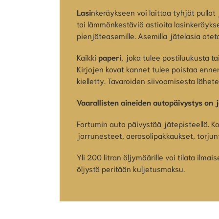
Lasi
nkeräykseen voi laittaa tyhjät pullot 
tai lämmönkestäviä astioita lasinkeräyks
pienjäteasemille. Asemilla jätelasia otet
Kaikki
paperi
, joka tulee postiluukusta t
Kirjojen kovat kannet tulee poistaa enne
kielletty. Tavaroiden siivoamisesta lähe
Vaarallisten aineiden autopäivystys on j
Fortumin auto päivystää jätepisteellä. Kot
jarrunesteet, aerosolipakkaukset, torjunt
Yli 200 litran öljymäärille voi tilata i
öljystä peritään kuljetusmaksu.