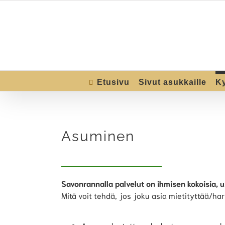
Skip
to
content
Etusivu
Sivut asukkaille
K
Asuminen
Savonrannalla palvelut on ihmisen kokoisia, 
Mitä voit tehdä, jos joku asia mietityttää/har