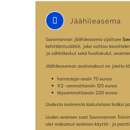
Jäähileasema
Savonrannan jäähileasema sijaitsee
Sav
kehittämissäätiö, joka voittoa tavoitte
ja sähkölaskut sekä huoltokulut, avainte
Jäähileaseman avainmaksut on jaettu kä
harrastaja-avain 70 euroa
1/2 -ammattiavain 125 euroa
täysammattiavain 220 euroa
Uudesta avaimesta laskutetaan lisäksi pa
Uuden avaimen saat Savonrannan Toiminta
olet maksanut avaimen käyttö- ja pantt