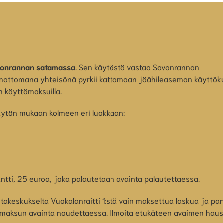
onrannan satamassa
. Sen käytöstä vastaa Savonrannan
lemattomana yhteisönä pyrkii kattamaan jäähileaseman käyttöku
n käyttömaksuilla.
ytön mukaan kolmeen eri luokkaan:
ntti, 25 euroa, joka palautetaan avainta palautettaessa.
keskukselta Vuokalanraitti 1:stä vain maksettua laskua ja pan
imaksun avainta noudettaessa. Ilmoita etukäteen avaimen haus