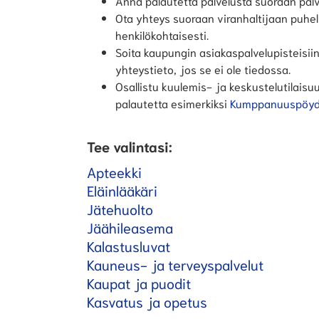
Anna palautetta palvelusta suoraan palv
Ota yhteys suoraan viranhaltijaan puhel
henkilökohtaisesti.
Soita kaupungin asiakaspalvelupisteisii
yhteystieto, jos se ei ole tiedossa.
Osallistu kuulemis- ja keskustelutilaisuu
palautetta esimerkiksi
Kumppanuuspöyd
Tee valintasi:
Apteekki
Eläinlääkäri
Jätehuolto
Jäähileasema
Kalastusluvat
Kauneus- ja terveyspalvelut
Kaupat ja puodit
Kasvatus ja opetus