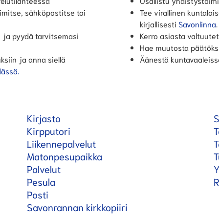
elutilanteessa
Osallistu yhdistystoim
imitse, sähköpostitse tai
Tee virallinen kuntalais
kirjallisesti
Savonlinna
.
n ja pyydä tarvitsemasi
Kerro asiasta valtuutet
Hae muutosta päätöksiin
ksiin ja anna siellä
Äänestä kuntavaaleiss
ässä.
Kirjasto
S
Kirpputori
T
Liikennepalvelut
T
Matonpesupaikka
T
Palvelut
Y
Pesula
R
Posti
Savonrannan kirkkopiiri