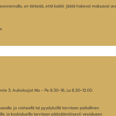
vonrannalla, on tärkeää, että kaikki jäätä hakevat maksavat a
om
ntie 3. Aukioloajat Ma – Pe 8.30-16, La 8.30-12.00.
valla ja vieheellä tai pyydyksillä tarvitaan paikallinen
illa ja koskialueilla tarvitaan pääsääntöisesti vesialueen