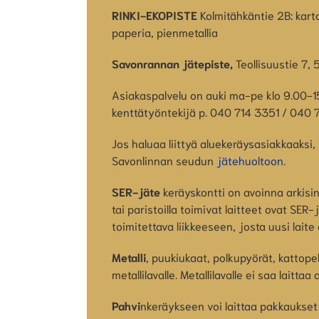
RINKI-EKOPISTE
Kolmitähkäntie 2B: kart
paperia, pienmetallia
Savonrannan jätepiste,
Teollisuustie 7
Asiakaspalvelu on auki ma-pe klo 9.00-15
kenttätyöntekijä p. 040 714 3351 / 040
Jos haluaa liittyä aluekeräysasiakkaaksi,
Savonlinnan seudun
jätehuoltoon
.
SER-jäte
keräyskontti on avoinna arkisin 
tai paristoilla toimivat laitteet ovat SER
toimitettava liikkeeseen, josta uusi laite
Metalli
, puukiukaat, polkupyörät, kattopell
metallilavalle. Metallilavalle ei saa laitt
Pahvi
nkeräykseen voi laittaa pakkaukset l